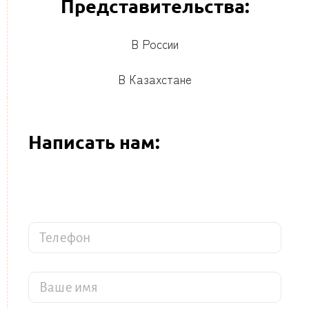
Представительства:
В России
В Казахстане
Написать нам:
В
а
ш
Т
е
е
и