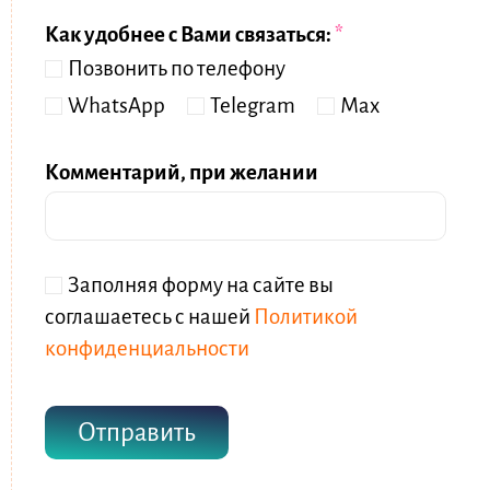
л
м
Как удобнее с Вами связаться:
*
е
я
Позвонить по телефону
ф
*
о
WhatsApp
Telegram
Мах
н
*
Комментарий, при желании
Ч
Заполняя форму на сайте вы
е
соглашаетесь с нашей
Политикой
к
конфиденциальности
б
о
Отправить
к
с