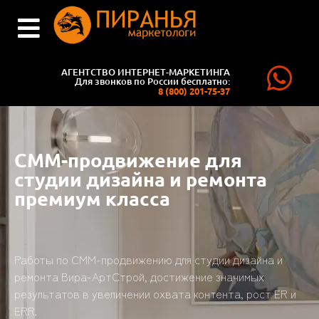
АГЕНТСТВО ИНТЕРНЕТ-МАРКЕТИНГА
Для звонков по России бесплатно:
8 (800) 201-75-37
СММ-продвижение для
студии дизайна и ремонта
премиум класса
Работы по СММ-продвижению для студии дизайна и
ремонта Вира-АртСтрой, достижение значимых
результатов в увеличении охвата контента, рост ER и
ERR.