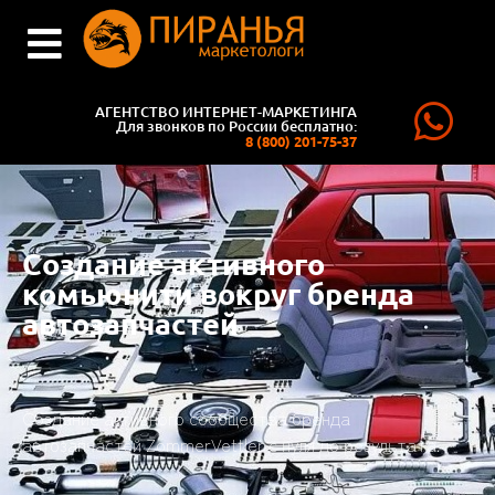
АГЕНТСТВО ИНТЕРНЕТ-МАРКЕТИНГА
Для звонков по России бесплатно:
8 (800) 201-75-37
Создание активного
комьюнити вокруг бренда
автозапчастей
Создание активного сообщества бренда
автозапчастей ZommerVettler с нуля до результата.