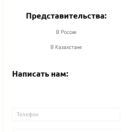
Представительства:
В России
В Казахстане
Написать нам:
В
а
ш