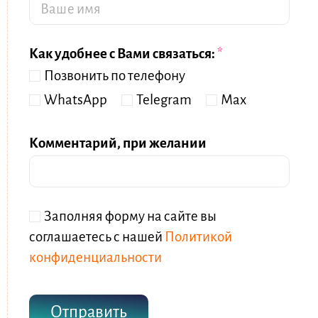
Т
е
е
и
л
м
Как удобнее с Вами связаться:
*
е
я
Позвонить по телефону
ф
*
о
WhatsApp
Telegram
Мах
н
*
Комментарий, при желании
Ч
Заполняя форму на сайте вы
е
соглашаетесь с нашей
Политикой
к
конфиденциальности
б
о
Отправить
к